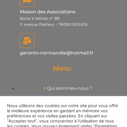
Maison des Associations
Boite à lettres n° 89
11 avenue Pasteur – 76000 ROUEN
geronto-normandie@hotmail.fr
Menu
Qui sommes-nous ?
Actualités
Nous utilisons des cookies sur notre site pour vous offrir
la meilleure expérience en gardant en mémoire vos
Thématiques
préférences et vos visites passées. En cliquant sur
"Accepter tout", vous conscentez à l'utilisation de tous
Liens Utiles
les cookies. Vous pouvez également visiter "Paramètres