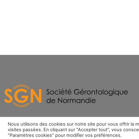
Maison des Associations
Nous utilisons des cookies sur notre site pour vous offrir l
Boite à lettres n° 89
visites passées. En cliquant sur "Accepter tout", vous consce
"Paramètres cookies" pour modifier vos préférences.
11 avenue Pasteur – 76000 ROUEN