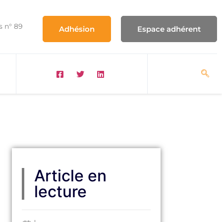
s n° 89
Adhésion
Espace adhérent
Article en
lecture