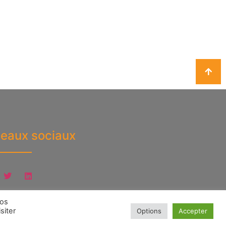
eaux sociaux
vos
siter
Options
Accepter